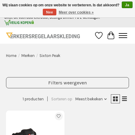
Wij slaan cookies op om onze website te verbeteren. Is dat akkoord?
Ja
Nee
Meer over cookies »
Alle kleding voor de verkeersregelaar in Nederland, gemakkelijk in 1 webshop. | Alles
direct uit voorraad leverbaar, bezorgd binnen 1 a 2 werkdagen.
Verlanglijst
Winkelwag
Home
/
Merken
/
Sixton Peak
Filters weergeven
1 producten
Sorteren op
Meest bekeken