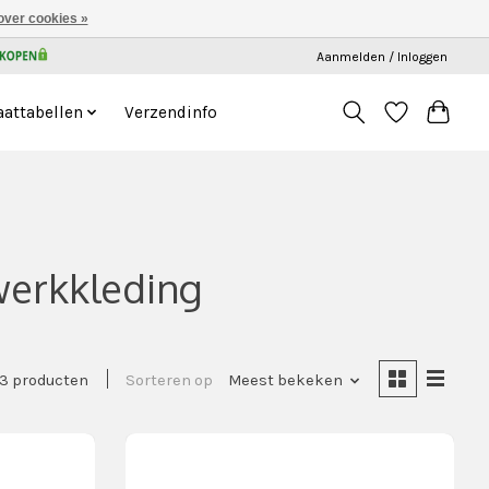
over cookies »
Aanmelden / Inloggen
attabellen
Verzendinfo
werkkleding
3 producten
Sorteren op
Meest bekeken