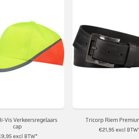
i-Vis Verkeersregelaars
Tricorp Riem Premiu
cap
€21,95
excl BTW
€9,95
excl BTW*