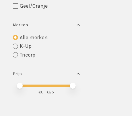
Geel/Oranje
Merken
Alle merken
K-Up
Tricorp
Prijs
Minimale prijswaarde
Price maximum value
€
0
- €
25