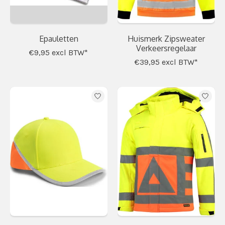
Epauletten
Huismerk Zipsweater
Verkeersregelaar
€9,95
excl BTW*
€39,95
excl BTW*