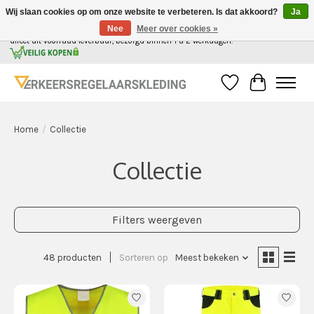
Wij slaan cookies op om onze website te verbeteren. Is dat akkoord?
Ja
Nee
Meer over cookies »
Alle kleding voor de verkeersregelaar in Nederland, gemakkelijk in 1 webshop. | Alles
direct uit voorraad leverbaar, bezorgd binnen 1 a 2 werkdagen.
Verlanglijst
Winkelwag
Home
/
Collectie
Collectie
Filters weergeven
48 producten
Sorteren op
Meest bekeken