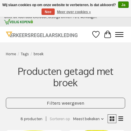
Wij slaan cookies op om onze website te verbeteren. Is dat akkoord?
Ja
Nee
Meer over cookies »
Alle kleding voor de verkeersregelaar in Nederland, gemakkelijk in 1 webshop. | Alles
direct uit voorraad leverbaar, bezorgd binnen 1 a 2 werkdagen.
Verlanglijst
Winkelwag
Home
/
Tags
/
broek
Producten getagd met
broek
Filters weergeven
8 producten
Sorteren op
Meest bekeken