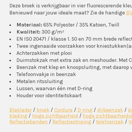
Deze broek is verkrijgbaar in vier fluorescerende kl
Benieuwd naar jouw ideale maat? Zie de handige
Bl
Materiaal:
65% Polyester / 35% Katoen, Twill
Kwaliteit:
300 g/m²
EN ISO 20471 / klasse 1. 50 en 70 mm brede reflec
Twee ingenaaide voorzakken voor kniestukken(aa
Achterzakken met plooi
Duimstokzak met extra zak en meshouder. Met C
Beenzak met klep en knoopsluiting, met daarop v
Telefoonvakje in beenzak
Metalen ritssluiting
Lussen, waarvan één met D-ring
Houder voor identiteitskaart
Blaklader
/
broek
/
Cordura
/
D-ring
/
dijbeenzak
/
d
kleding
/
Hoge zichtbaarheid
/
hoge zichtbaarheids
Reflectiebanden
/
Reflectiestriping
/
telefoonzak
/
V