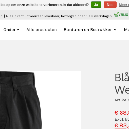
kies op om onze website te verbeteren. Is dat akkoord?
Ja
Nee
Meer 
. | Alles direct uit voorraad leverbaar, bezorgd binnen 1 a 2 werkdagen.
Onder
Alle producten
Borduren en Bedrukken
Ma
Blå
We
Artike
€ 68,
Excl. b
€ 83