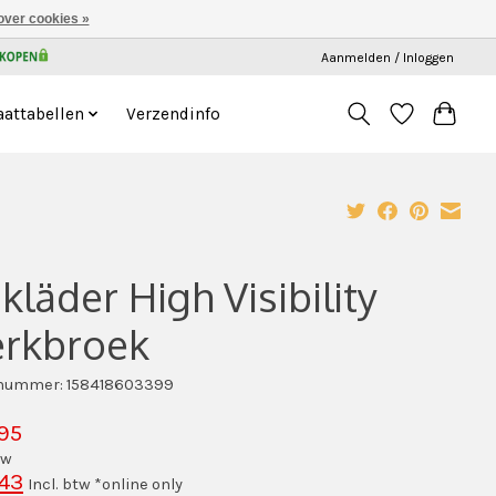
over cookies »
Aanmelden / Inloggen
attabellen
Verzendinfo
kläder High Visibility
rkbroek
lnummer: 158418603399
95
tw
,43
Incl. btw *online only