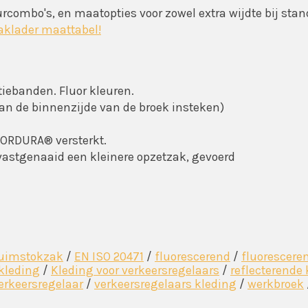
eurcombo's, en maatopties voor zowel extra wijdte bij sta
aklader maattabel!
tiebanden. Fluor kleuren.
n de binnenzijde van de broek insteken)
ORDURA® versterkt.
astgenaaid een kleinere opzetzak, gevoerd
uimstokzak
/
EN ISO 20471
/
fluorescerend
/
fluorescere
kleding
/
Kleding voor verkeersregelaars
/
reflecterende
erkeersregelaar
/
verkeersregelaars kleding
/
werkbroek