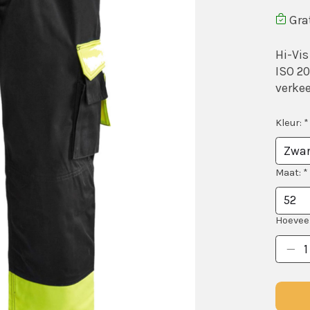
Grat
Hi-Vis
ISO 20
verkee
Kleur:
*
Maat:
*
Hoeveel