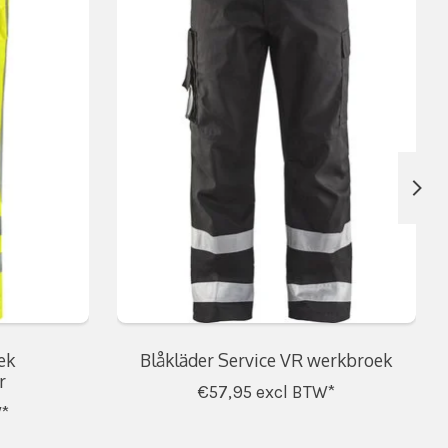
ek
Blåkläder Service VR werkbroek
r
€57,95
excl BTW*
*