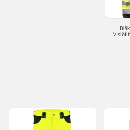
Blåk
Visibil
Items van productcarrousel