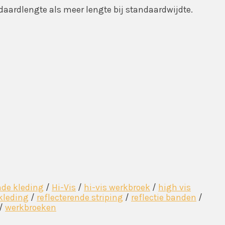
ndaardlengte als meer lengte bij standaardwijdte.
nde kleding
/
Hi-Vis
/
hi-vis werkbroek
/
high vis
 kleding
/
reflecterende striping
/
reflectie banden
/
/
werkbroeken