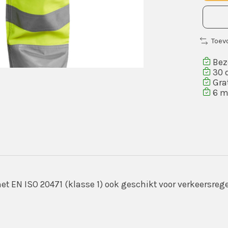
Toev
Bezo
30 
Grat
6 m
met EN ISO 20471 (klasse 1) ook geschikt voor verkeersre