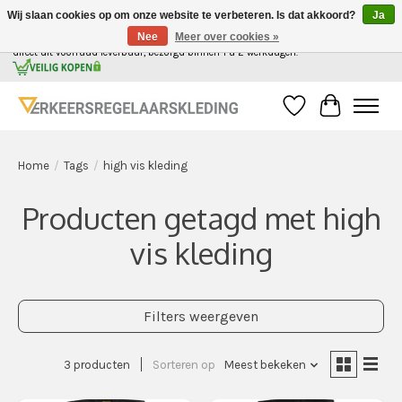
Wij slaan cookies op om onze website te verbeteren. Is dat akkoord?
Ja
Nee
Meer over cookies »
Alle kleding voor de verkeersregelaar in Nederland, gemakkelijk in 1 webshop. | Alles
direct uit voorraad leverbaar, bezorgd binnen 1 a 2 werkdagen.
Verlanglijst
Winkelwag
Home
/
Tags
/
high vis kleding
Producten getagd met high
vis kleding
Filters weergeven
3 producten
Sorteren op
Meest bekeken