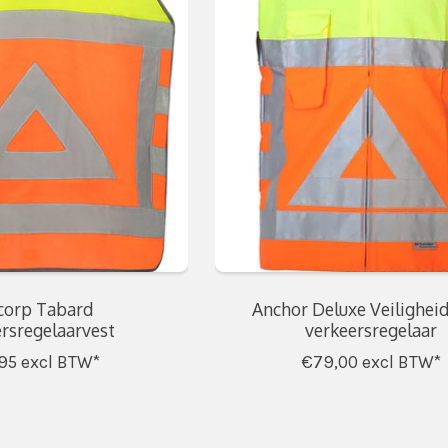
corp Tabard
Anchor Deluxe Veilighei
rsregelaarvest
verkeersregelaar
95
excl BTW*
€79,00
excl BTW*