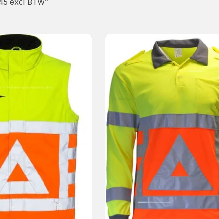
45
excl BTW*