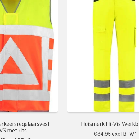
rkeersregelaarsvest
Huismerk Hi-Vis Werkb
S met rits
€34,95
excl BTW*