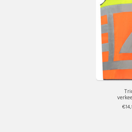
Tri
verkee
€14,