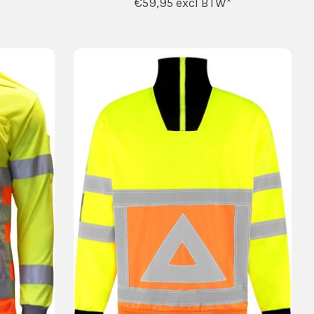
€59,95
excl BTW*