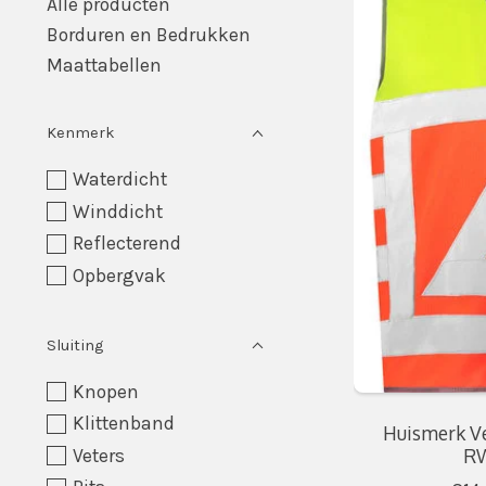
Alle producten
Borduren en Bedrukken
Maattabellen
Kenmerk
Waterdicht
Winddicht
Reflecterend
Opbergvak
Sluiting
Knopen
Klittenband
Huismerk Ve
RW
Veters