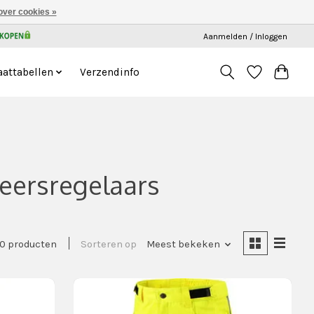
over cookies »
Aanmelden / Inloggen
attabellen
Verzendinfo
eersregelaars
0 producten
Sorteren op
Meest bekeken