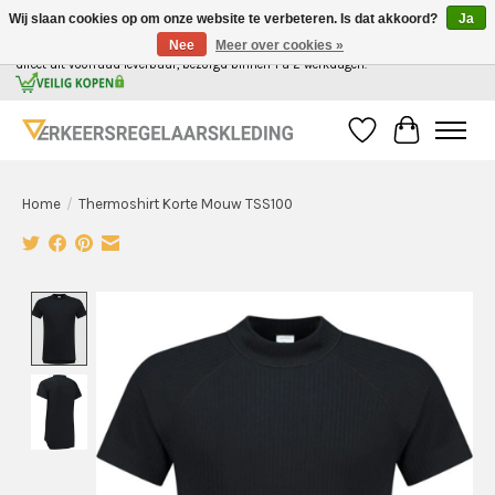
Wij slaan cookies op om onze website te verbeteren. Is dat akkoord?
Ja
Nee
Meer over cookies »
Alle kleding voor de verkeersregelaar in Nederland, gemakkelijk in 1 webshop. | Alles
direct uit voorraad leverbaar, bezorgd binnen 1 a 2 werkdagen.
Verlanglijst
Winkelwag
Home
/
Thermoshirt Korte Mouw TSS100
Product image slideshow Items