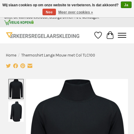
Wij slaan cookies op om onze website te verbeteren. Is dat akkoord?
Ja
Nee
Meer over cookies »
Alle kleding voor de verkeersregelaar in Nederland, gemakkelijk in 1 webshop. | Alles
direct uit voorraad leverbaar, bezorgd binnen 1 a 2 werkdagen.
Verlanglijst
Winkelwag
Home
/
Thermoshirt Lange Mouw met Col TLC100
Product image slideshow Items