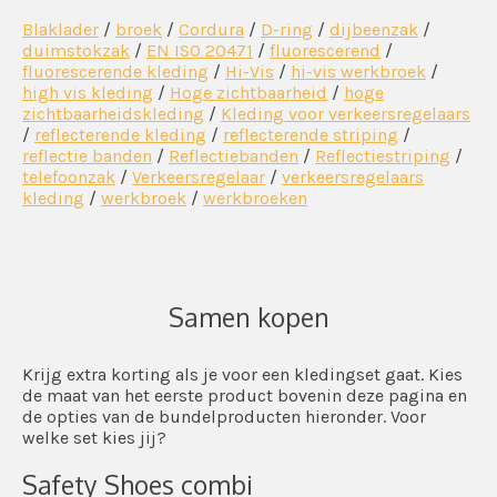
Blaklader
/
broek
/
Cordura
/
D-ring
/
dijbeenzak
/
duimstokzak
/
EN ISO 20471
/
fluorescerend
/
fluorescerende kleding
/
Hi-Vis
/
hi-vis werkbroek
/
high vis kleding
/
Hoge zichtbaarheid
/
hoge
zichtbaarheidskleding
/
Kleding voor verkeersregelaars
/
reflecterende kleding
/
reflecterende striping
/
reflectie banden
/
Reflectiebanden
/
Reflectiestriping
/
telefoonzak
/
Verkeersregelaar
/
verkeersregelaars
kleding
/
werkbroek
/
werkbroeken
Samen kopen
Krijg extra korting als je voor een kledingset gaat. Kies
de maat van het eerste product bovenin deze pagina en
de opties van de bundelproducten hieronder. Voor
welke set kies jij?
Safety Shoes combi