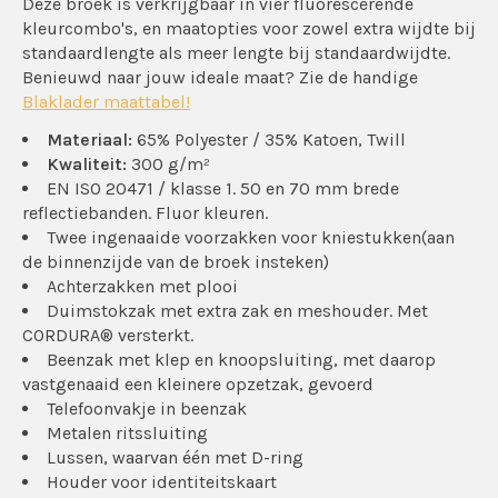
Deze broek is verkrijgbaar in vier fluorescerende
kleurcombo's, en maatopties voor zowel extra wijdte bij
standaardlengte als meer lengte bij standaardwijdte.
Benieuwd naar jouw ideale maat? Zie de handige
Blaklader maattabel!
Materiaal:
65% Polyester / 35% Katoen, Twill
Kwaliteit:
300 g/m²
EN ISO 20471 / klasse 1. 50 en 70 mm brede
reflectiebanden. Fluor kleuren.
Twee ingenaaide voorzakken voor kniestukken(aan
de binnenzijde van de broek insteken)
Achterzakken met plooi
Duimstokzak met extra zak en meshouder. Met
CORDURA® versterkt.
Beenzak met klep en knoopsluiting, met daarop
vastgenaaid een kleinere opzetzak, gevoerd
Telefoonvakje in beenzak
Metalen ritssluiting
Lussen, waarvan één met D-ring
Houder voor identiteitskaart