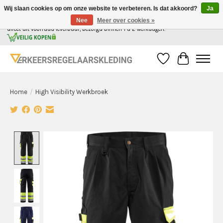
Wij slaan cookies op om onze website te verbeteren. Is dat akkoord?
Ja
Nee
Meer over cookies »
Alle kleding voor de verkeersregelaar in Nederland, gemakkelijk in 1 webshop. | Alles
direct uit voorraad leverbaar, bezorgd binnen 1 a 2 werkdagen.
Verlanglijst
Winkelwag
Home
/
High Visibility Werkbroek
Product image slideshow Items